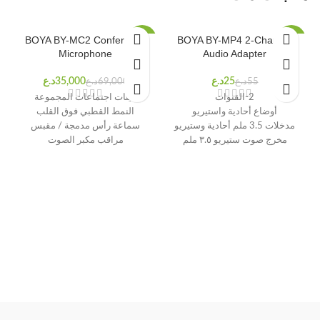
BOYA BY-MC2 Conference
BOYA BY-MP4 2-Channel
%
-49%
-55%
Microphone
Audio Adapter
د.ع
د.ع
د.ع
د.ع
2-القنوات
لبيئات اجتماعات المجموعة
أوضاع أحادية واستيريو
النمط القطبي فوق القلب
مدخلات 3.5 ملم أحادية وستيريو
سماعة رأس مدمجة / مقبس
مخرج صوت ستيريو ٣.٥ ملم
مراقب مكبر الصوت
لا حاجة للبطاريات