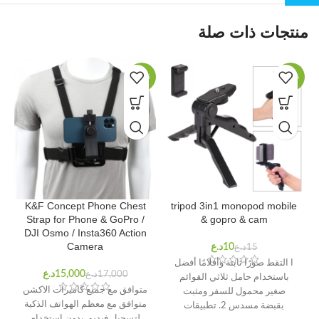
منتجات ذات صلة
-12%
-33%
K&F Concept Phone Chest
tripod 3in1 monopod mobile
Strap for Phone & GoPro /
& gopro & cam
DJI Osmo / Insta360 Action
Camera
د.ع
د.ع
ا التقط صورًا ثابتة وأفلامًا أفضل
د.ع
د.ع
باستخدام حامل ثلاثي القوائم
متوافق مع جميع كاميرات الاكشن
صغير محمول للسفر ومثبت
متوافق مع معظم الهواتف الذكية
بقبضة مسدس 2. تطبيقات
لتسجيل فيديو بدون استخدام