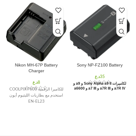
Nikon MH-67P Battery
Sony NP-FZ100 Battery
Charger
لكاميرات Sony Alpha a9 II و a9 و
a7R IV و a7R III و a7 III و a6600
للكاميرا الرقمية COOLPIX P600
استخدم مع بطاريات الليثيوم أيون
EN-EL23