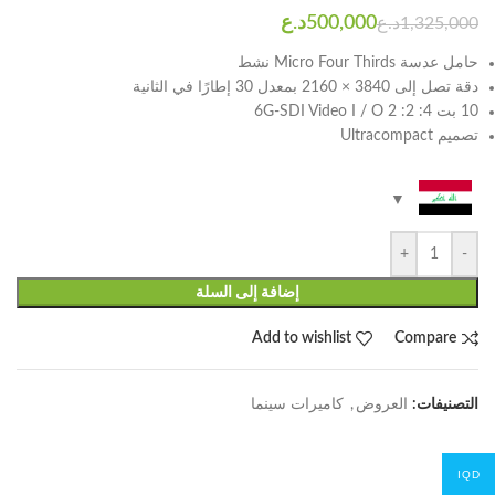
د.ع
د.ع
حامل عدسة Micro Four Thirds نشط
دقة تصل إلى 3840 × 2160 بمعدل 30 إطارًا في الثانية
10 بت 4: 2: 2 6G-SDI Video I / O
تصميم Ultracompact
+
-
إضافة إلى السلة
Add to wishlist
Compare
التصنيفات:
العروض
,
كاميرات سينما
IQD