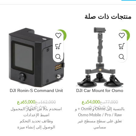
منتجات ذات صلة
%
-60%
-30%
DJI Ronin-S Command Unit
DJI Car Mount for Osmo
د.ع
د.ع
د.ع
د.ع
بالنسبة إلى Osmo و Osmo + و
استخدم بدلاً من الجهاز المحمول
Osmo Mobile / Pro / Raw
اضبط الإعدادات
تعلق على سطح مسطح غير
وظائف تحديد التحكم
مسامي
الوصول إلى إنشاء ميزة
ذراع مفصلية بآلية قفل