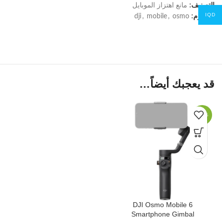
التصنيف:
مانع اهتزاز الموبايل
IQD
الوسوم:
osmo
,
mobile
,
dji
قد يعجبك أيضاً…
-23%
DJI Osmo Mobile 6
Smartphone Gimbal