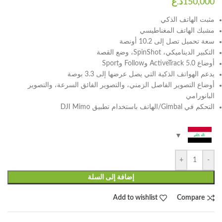
مثبت الهاتف الذكي
مشبك الهاتف المغناطيسي
سعة تحميل تصل إلى 10.2 أونصة
التكبير الديناميكي، SpinShot، وضع القصة
أوضاع ActiveTrack 5.0 وFollow وSport
يدعم الهواتف الذكية التي يصل عرضها إلى 3.3 بوصة
أوضاع التصوير الفاصل الزمني، والتصوير الفائق السرعة، والتصوير
البانورامي
التحكم في Gimbal/الهاتف باستخدام تطبيق DJI Mimo
+
-
إضافة إلى السلة
Add to wishlist
Compare