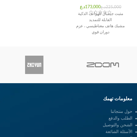
د.ع
د.ع
مثبت جيمبال للهواتف الذكية
القابلة للتمديد
مشبك هاتف مغناطيسي ، عزم
دوران قوي
أكثر إحكاما ، حمولة تصل إلى
10.2 أونصة
8.5 " التمديد
معلومات تهمك
حول منتجاتنا
الطلب والدفع
الشحن والتوصيل
الأسئلة الشائعة