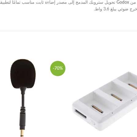
ن
Godox
-70%