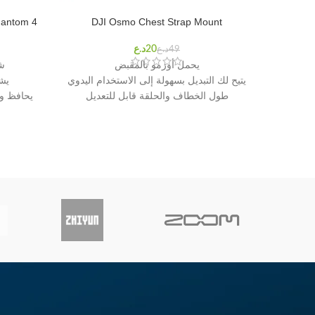
hantom 4
DJI Osmo Chest Strap Mount
د.ع
د.ع
يحمل أوزمو بالمقبض
شحن
يتيح لك التبديل بسهولة إلى الاستخدام اليدوي
يشح
طول الخطاف والحلقة قابل للتعديل
يحافظ وض
متوافق مع Osmo و Osmo +