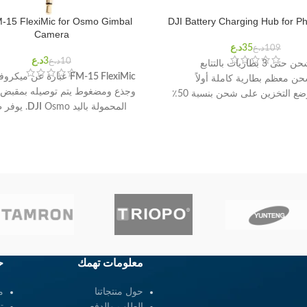
-15 FlexiMic for Osmo Gimbal
DJI Battery Charging Hub for P
Camera
د.ع
د.ع
د.ع
د.ع
 حتى 3 بطاريات بالتتابع
FM-15 FlexiMic
عبارة عن ميكروف
ن معظم بطارية كاملة أولاً
وجذع ومضغوط يتم توصيله بمقبض ا
ع التخزين على شحن بنسبة 50٪
المحمولة باليد
DJI
Osmo. يوف
بسيطة وغير مزعجة لالتقاط ال
المصاحب للفيديو الخاص بك.
معلومات تهمك
ح
حول منتجاتنا
م