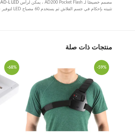
مصمم خصيصًا لـ AD200 Pocket Flash ، يمكن لرأس
AD-L LED
م
تثبيته بإحكام في جسم الفلاش ثم يستخدم 60 مصباح LED لتوفير خرج ضوئي يبلغ 3.6 واط.
منتجات ذات صلة
-68%
-59%