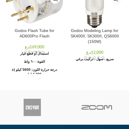
Godox Flash Tube for
Godox Modeling Lamp for
AD600Pro Flash
SK400II, SK300II, QS600II
(150W)
استبدال أو قطع غيار
سريع ، سهل ، تركيب برغي
القوة: ٦٠٠ واط
درجة حرارة اللون: 5600 كيلو (±
200 كيلو)