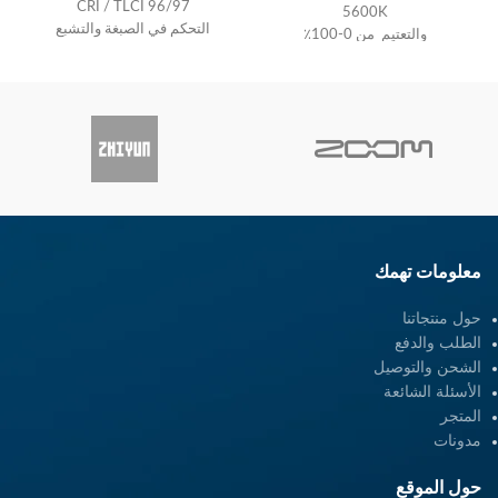
96/97 CRI / TLCI
5600K
التحكم في الصبغة والتشبع
والتعتيم من 0-100٪
تصحيح أخضر / أرجواني
معلومات تهمك
حول منتجاتنا
الطلب والدفع
الشحن والتوصيل
الأسئلة الشائعة
المتجر
مدونات
حول الموقع