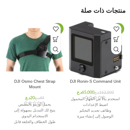
منتجات ذات صلة
%
-59%
-60%
DJI Osmo Chest Strap
DJI Ronin-S Command Unit
Mount
د.ع
د.ع
د.ع
د.ع
استخدم بدلاً من الجهاز المحمول
يحمل أوزمو بالمقبض
اضبط الإعدادات
يتيح لك التبديل بسهولة إلى
وظائف تحديد التحكم
الاستخدام اليدوي
الوصول إلى إنشاء ميزة
طول الخطاف والحلقة قابل
للتعديل