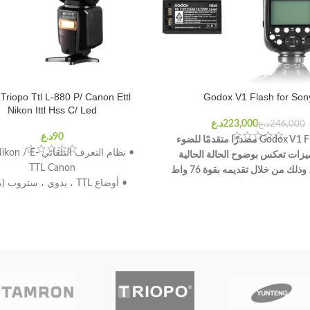
Triopo Ttl L-880 P/ Canon Ettl
Godox V1 Flash for Son
Nikon Ittl Hss C/ Led
د.ع
د.ع
يُعد Godox V1 Flash مصدرًا متقدمًا للضوء
• نظام التعرف التلقائي
ميزات تعكس بوضوح الحالة الحالية
TTL Canon
للصناعة ، وذلك من خلال تقديمه بقوة 76 واط
• أوضاع TTL ، يدوي ، ستروب (متعدد)
إلى جانب تصميم مميز. متوافق مع E-TTL / E-
• 
TTL ، يتميز هذا الضوء المرن الموجود على
حسب الكاميرا
الكاميرا برأسه المستدير