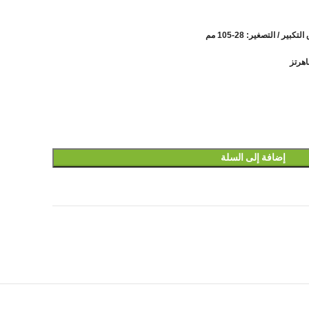
ر / التصغير: 28-105 مم
إضافة إلى السلة