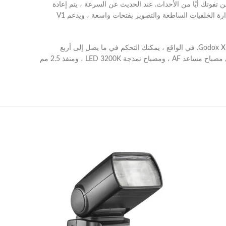
 ستمنحك ما يصل إلى 480 ومضة طاقة كاملة عند الشحن ، لذلك لن تفوتك أيًا من الأحداث. عند الحديث عن السرعة ، يتم إعادة
تدوير V1 إلى الطاقة الكاملة في 1.5 ثانية فقط ، بسرعة كافية لمواكبة موضوعك. كما أنه يدعم مزامنة عالية السرعة تصل إلى 1/8000 ثانية ، لإدارة الخلفيات الساطعة والتصوير بفتحات واسعة ، ويدعم V1
يحتوي V1 على عبد بصري ولكنه يحتوي أيضًا على جهاز استقبال مدمج 2.4 جيجا هرتز ، والذي يقبل الإشارات اللاسلكية من أجهزة إرسال Godox X System. في الواقع ، يمكنك التحكم في ما يصل إلى أربع
مجموعات لاسلكية في تكوين رئيسي / تابع حيث يتم تكرار الإعدادات التي تم إجراؤها على V1 على وميضات الرقيق. تشمل ميزات الراحة الأخرى مصباح مساعد AF ، ومصباح نمذجة LED 3200K ، ومنفذ 2.5 مم