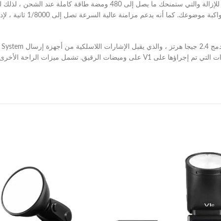
يتم تشغيل V1 بواسطة بطارية ليثيوم أيون 2600 مللي أمبير قابلة للإزالة والتي