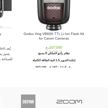
y
Godox Ving V860III TTL Li-Ion Flash Kit
for Canon Cameras
نظام راديو لاسلكي X مدمج
يتميز ب
إعادة التدوير 1.5 ثانية الطاقة الكاملة
رقم الدليل: 197 'في ISO 100
 II
البطارية توفر 480 ومضة طاقة كاملة