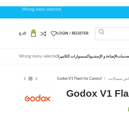
Wrong menu selected
0
LOGIN / REGISTER
0
د.ع
Wrong menu selected
عدسات
الإضاءة و الإستديو
اكسسوارات الكاميرا
اش سبيدلايت
/
Godox V1 Flash for Canon
Godox V1 Fla
د.ع
د.ع