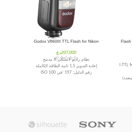
for Sony
Godox V860III TTL Flash for Nikon
Flash 
نظام راديو لاسلكي X مدمج
 I-TTL Nikon / E-
إعادة التدوير 1.5 ثانية الطاقة الكاملة
رقم الدليل: 197 'في ISO 100
متوافق
البطارية توفر 480 ومضة طاقة كاملة
مزامنة عالية السرعة تصل إلى 1/8000
نطاق التكبير: 20-200 ملم (14 