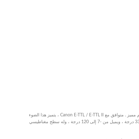
مصدرًا متقدمًا للضوء مع ميزات تعكس بوضوح الحالة الحالية للصناعة ، وذلك من خلال تقديمه بقوة 76 واط إلى جانب تصميم مميز . متوافق مع Canon E-TTL / E-TTL II ، يتميز هذا الضوء
المرن الموجود على الكاميرا برأسه المستدير ، والذي يوفر ضوءًا ناعمًا وسلسًا مع سقوط تدريجي يزيد من الإخراج الجذاب. يدور الرأس بمقدار 330 درجة ، ويميل من -7 إلى 120 درجة ، وله سطح مغناطيسي