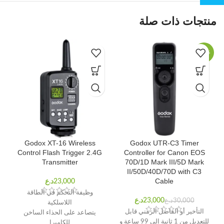
منتجات ذات صلة
-23%
Godox XT-16 Wireless
Godox UTR-C3 Timer
Control Flash Trigger 2.4G
Controller for Canon EOS
Transmitter
70D/1D Mark III/5D Mark
II/50D/40D/70D with C3
Cable
وظيفة التحكم في الطاقة
د.ع
د.ع
اللاسلكية
التأخير أو الفاصل الزمني قابل
يتصاعد على الحذاء الساخن
للتعديل من 1 ثانية إلى 99 ساعة و
للكاميرا