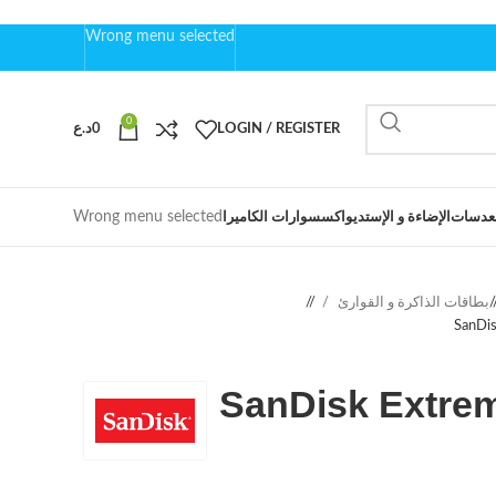
Wrong menu selected
0
LOGIN / REGISTER
0
د.ع
Wrong menu selected
عدسات
الإضاءة و الإستديو
اكسسوارات الكاميرا
بطاقات الذاكرة و القوارئ
/
SanDi
SanDisk Extre