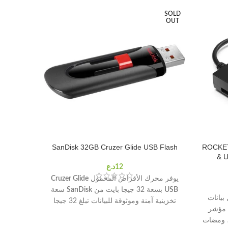
SOLD
SOLD
OUT
OUT
 256GB
SanDisk 32GB Cruzer Glide USB Flash
ROCKET
& 
يوفر محرك الأقراص المحمول
Cruzer Glide
USB
بسعة 32 جيجا بايت من
SanDisk
سعة
Cfast 2.0 ونقل بيانات
تخزينية آمنة وموثوقة للبيانات تبلغ 32 جيجا
محرك الأقراص الصلبة SATA 3.0 مؤشر
بايت للصور ومقاطع الفيديو والموسيقى
والمزيد. يوفر برنامج SecureAccess المضمن