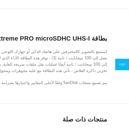
بطاقة SanDisk Extreme PRO microSDHC UHS-I سعة 32 جيجا بايت
IQD
تخزين ذاكرة الفلاش ، تأتي هذه البطاقة مع علبة مجوهرات ومحول SD
يتم تصنيع منتجات SanDisk وفقًا لأعلى المعايير واختبارها بصرامة. يمكنك أن تثق في الجودة الفائقة والأداء والموثوقية لكل منتج من منتجات SanDisk.
منتجات ذات صلة