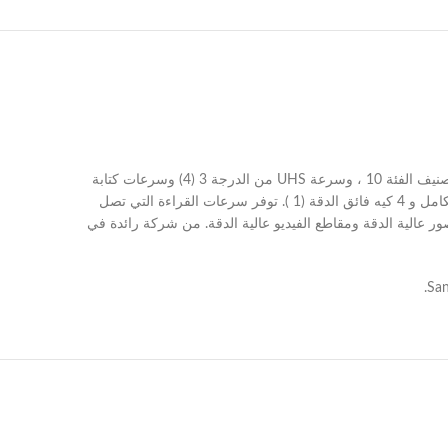
استمتع بالتصوير كالمحترفين على هاتفك الذكي أو جهازك اللوحي أو الكاميرا باستخدام بطاقة SanDisk Extreme PRO microSDHC UHS-I. مع تصنيف الفئة 10 ، وسرعة UHS من الدرجة 3 (4) وسرعات كتابة
تصل إلى 100 ميجابايت / ثانية (3) ، توفر هذه البطاقة الأداء الذي لا مثيل له الذي تحتاجه للتصوير في وضع الاندفاع وتسجيل الفيديو عالي الدقة بالكامل و 4 كيه فائق الدقة (1 ). توفر سرعات القراءة التي تصل
ها التخزينية البالغة 32 جيجابايت (2) ، يمكن للبطاقة استيعاب آلاف الصور عالية الدقة ومقاطع الفيديو عالية الدقة. من شركة رائدة في