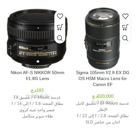
%
Nikon AF-S NIKKOR 50mm
Sigma 105mm f/2.8 EX DG
f/1.8G Lens
OS HSM Macro Lens for
Canon EF
عدسة F-Mount / تنسيق FX
عدسة EF-Mount / تنسيق كامل
نطاق الفتحة: f / 1.8 إلى f / 16
الإطار
عنصر واحد شبه كروي
نطاق الفتحة: f / 2.8 إلى f / 22
طلاء سوبر متكامل
اثنان من عناصر SLD
طلاء سوبر متعدد الطبقات