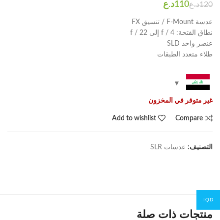
د.ع
د.ع
عدسة F-Mount / تنسيق FX
نطاق الفتحة: f / 4 إلى f / 22
عنصر واحد SLD
طلاء متعدد الطبقات
غير متوفر في المخزون
Add to wishlist
Compare
التصنيف:
عدسات SLR
IQD
منتجات ذات صلة