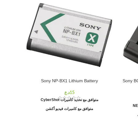
-33%
Sony NP-BX1 Lithium Battery
Sony BC
 A5100
متوافق مع تحديد كاميرات CyberShot
متوافق مع كاميرات فيديو أكشن
زر الغال
التح
يستخدم ب