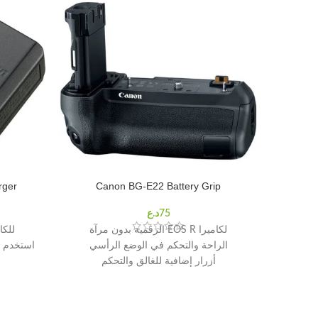
rger
Canon BG-E22 Battery Grip
لكاميرا EOS R الرقمية بدون مرآة
للكامير
الراحة والتحكم في الوضع الرأسي
استخدم مع 
أزرار إضافية للغالق والتحكم
يحمل ما يصل إلى بطاريتين LP-E6 / LP-E6N