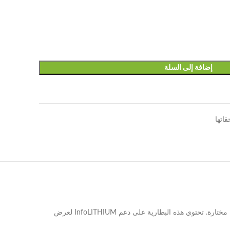
إضافة إلى السلة
اتها
هي مصدر طاقة عالي السعة من السلسلة Z لكاميرات رقمية مختارة. تحتوي هذه البطارية على دعم InfoLITHIUM لعرض