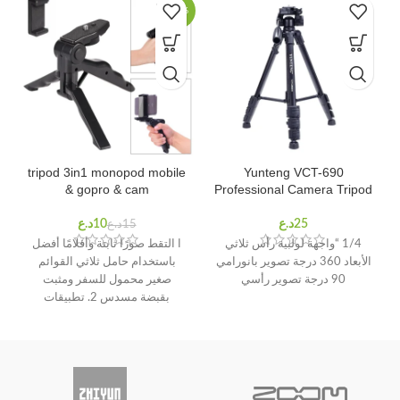
-33%
tripod 3in1 monopod mobile
Yunteng VCT-690
& gopro & cam
Professional Camera Tripod
د.ع
د.ع
1/4 “واجهة لولبية رأس ثلاثي
ا التقط صورًا ثابتة وأفلامًا أفضل
الأبعاد 360 درجة تصوير بانورامي
باستخدام حامل ثلاثي القوائم
90 درجة تصوير رأسي
صغير محمول للسفر ومثبت
بقبضة مسدس 2. تطبيقات
واسعة: متوافق