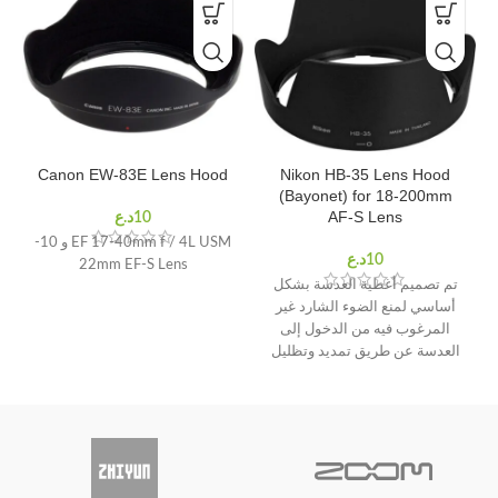
Canon EW-83E Lens Hood
Nikon HB-35 Lens Hood
(Bayonet) for 18-200mm
AF-S Lens
EF 17-40mm f / 4L USM و 10-
22mm EF-S Lens
تم تصميم أغطية العدسة بشكل
أساسي لمنع الضوء الشارد غير
المرغوب فيه من الدخول إلى
العدسة عن طريق تمديد وتظليل