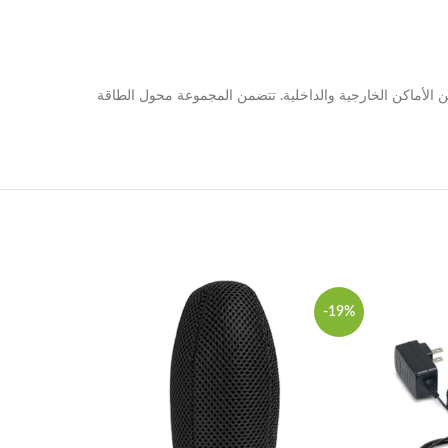
 الخاصة بمسجل Zoom H5 من Zoom جميع الملحقات الأساسية التي تحتاجها لبدء استخدام مسجل H5 في كل من الأماكن الخارجية والداخلية. تتضمن المجموعة محول الطاقة
-19%
-19%