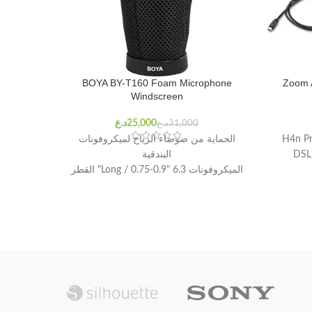
phone
BOYA BY-T160 Foam Microphone
Zoom 
Windscreen
د.ع
د.ع
الحماية من ضوضاء الرياح لميكروفونات
الحماية
البندقية
الميكروفونات 6.3 "Long / 0.75-0.9" القطر
قاعدة مطاطية محكمة الإغلاق
تصميم سهل الارتداء
قا